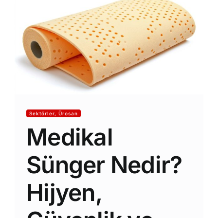
S.S.S.
Haberler
YENİ
İletişim
Sektörler, Ürosan
Medikal
Sünger Nedir?
Hijyen,