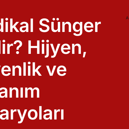
ikal Sünger
A
ir? Hijyen,
enlik ve
lanım
aryoları