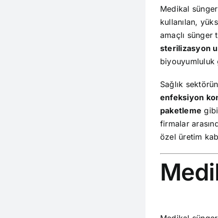
Medikal sünger;
kullanılan, yüks
amaçlı sünger t
sterilizasyon 
biyouyumluluk gi
Sağlık sektörün
enfeksiyon kon
paketleme
gibi
firmalar arasın
özel üretim kab
Medi
Medikal sünger;