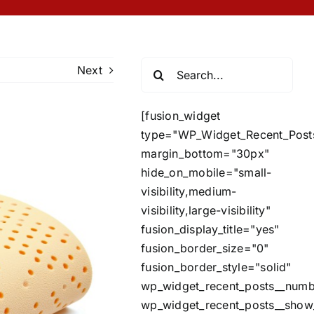
Search
Next
for:
[fusion_widget
type="WP_Widget_Recent_Post
margin_bottom="30px"
hide_on_mobile="small-
visibility,medium-
visibility,large-visibility"
fusion_display_title="yes"
fusion_border_size="0"
fusion_border_style="solid"
wp_widget_recent_posts__num
wp_widget_recent_posts__show