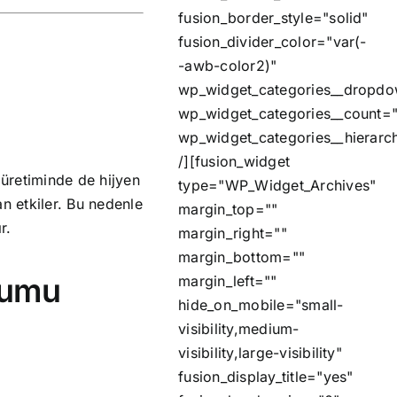
fusion_border_style="solid"
fusion_divider_color="var(-
-awb-color2)"
wp_widget_categories__dropdo
wp_widget_categories__count="
wp_widget_categories__hierarch
/][fusion_widget
üretiminde de hijyen
type="WP_Widget_Archives"
n etkiler. Bu nedenle
margin_top=""
r.
margin_right=""
margin_bottom=""
yumu
margin_left=""
hide_on_mobile="small-
visibility,medium-
visibility,large-visibility"
fusion_display_title="yes"