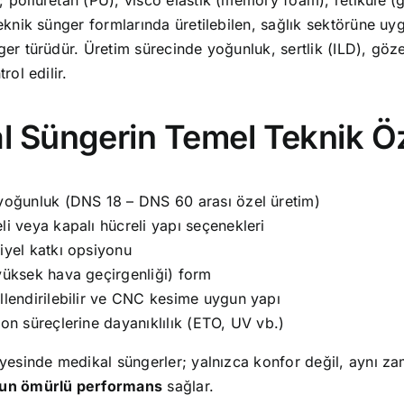
teknik sünger formlarında üretilebilen, sağlık sektörüne uy
ger türüdür. Üretim sürecinde yoğunluk, sertlik (ILD), göz
rol edilir.
 Süngerin Temel Teknik Öze
 yoğunluk (DNS 18 – DNS 60 arası özel üretim)
li veya kapalı hücreli yapı seçenekleri
iyel katkı opsiyonu
yüksek hava geçirgenliği) form
llendirilebilir ve CNC kesime uygun yapı
yon süreçlerine dayanıklılık (ETO, UV vb.)
sayesinde medikal süngerler; yalnızca konfor değil, aynı 
zun ömürlü performans
sağlar.