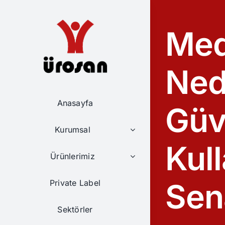
Skip
to
Med
content
Ned
Anasayfa
Güv
Kurumsal
Kul
Ürünlerimiz
Sen
Private Label
Sektörler