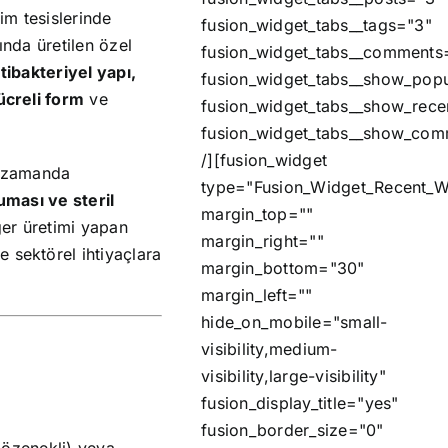
im tesislerinde
fusion_widget_tabs__tags="3"
tında üretilen özel
fusion_widget_tabs__comments
tibakteriyel yapı,
fusion_widget_tabs__show_pop
ücreli form
ve
fusion_widget_tabs__show_rece
fusion_widget_tabs__show_co
/][fusion_widget
ı zamanda
type="Fusion_Widget_Recent_W
uması ve steril
margin_top=""
ger üretimi yapan
margin_right=""
 sektörel ihtiyaçlara
margin_bottom="30"
margin_left=""
hide_on_mobile="small-
visibility,medium-
visibility,large-visibility"
fusion_display_title="yes"
fusion_border_size="0"
gözenekli) veya