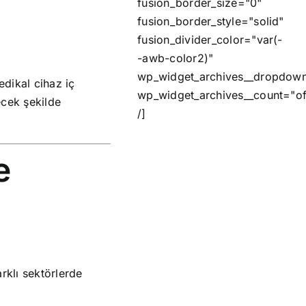
fusion_border_size="0"
fusion_border_style="solid"
fusion_divider_color="var(-
-awb-color2)"
wp_widget_archives__dropdown
dikal cihaz iç
wp_widget_archives__count="of
ecek şekilde
/]
e
rklı sektörlerde