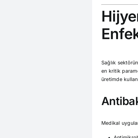
Hijye
Enfek
Sağlık sektörü
en kritik param
üretimde kulla
Antiba
Medikal uygulam
Antimikrob