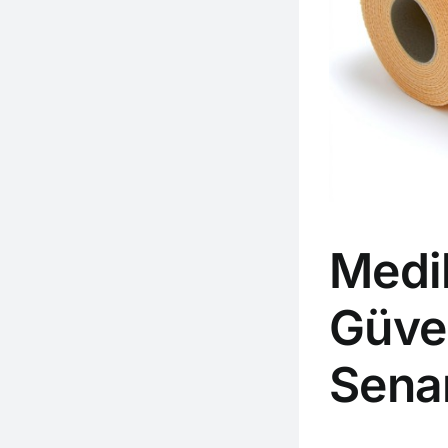
Medik
Güven
Senar