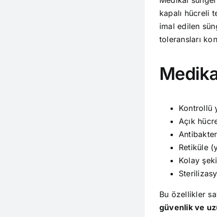
kapalı hücreli 
imal edilen sün
toleransları kont
Medikal
Kontrollü
Açık hücre
Antibakter
Retiküle (
Kolay şeki
Sterilizas
Bu özellikler 
güvenlik ve u