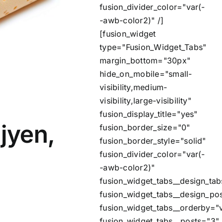
fusion_divider_color="var(-
-awb-color2)" /]
[fusion_widget
type="Fusion_Widget_Tabs"
margin_bottom="30px"
hide_on_mobile="small-
visibility,medium-
visibility,large-visibility"
fusion_display_title="yes"
jyen,
fusion_border_size="0"
fusion_border_style="solid"
fusion_divider_color="var(-
-awb-color2)"
fusion_widget_tabs__design_tab
fusion_widget_tabs__design_po
fusion_widget_tabs__orderby="
fusion_widget_tabs__posts="3"