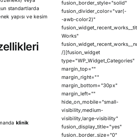
fusion_border_style="solid"
gun standartlarda
fusion_divider_color="var(-
enek yapısı ve kesim
-awb-color2)"
fusion_widget_recent_works__ti
Works"
llikleri
fusion_widget_recent_works__
/][fusion_widget
type="WP_Widget_Categories"
margin_top=""
margin_right=""
margin_bottom="30px"
margin_left=""
hide_on_mobile="small-
visibility,medium-
visibility,large-visibility"
zamanda
klinik
fusion_display_title="yes"
fusion_border_size="0"