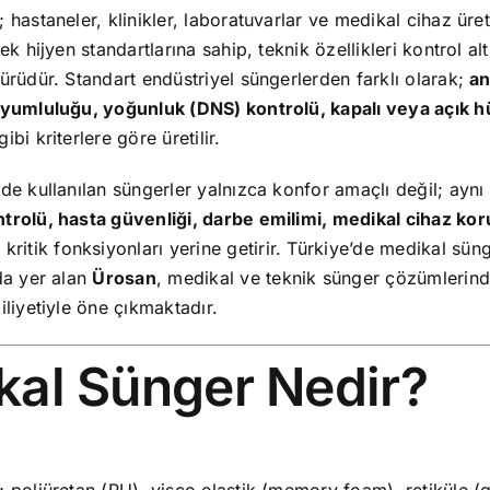
 hastaneler, klinikler, laboratuvarlar ve medikal cihaz üret
ek hijyen standartlarına sahip, teknik özellikleri kontrol al
ürüdür. Standart endüstriyel süngerlerden farklı olarak;
an
uyumluluğu, yoğunluk (DNS) kontrolü, kapalı veya açık h
bi kriterlere göre üretilir.
de kullanılan süngerler yalnızca konfor amaçlı değil; ayn
trolü, hasta güvenliği, darbe emilimi, medikal cihaz kor
 kritik fonksiyonları yerine getirir. Türkiye’de medikal sün
da yer alan
Ürosan
, medikal ve teknik sünger çözümlerinde
iliyetiyle öne çıkmaktadır.
kal Sünger Nedir?
 poliüretan (PU), visco elastik (memory foam), retiküle (