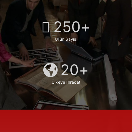
250
+
Ürün Sayısı
20
+
Ülkeye İhracat