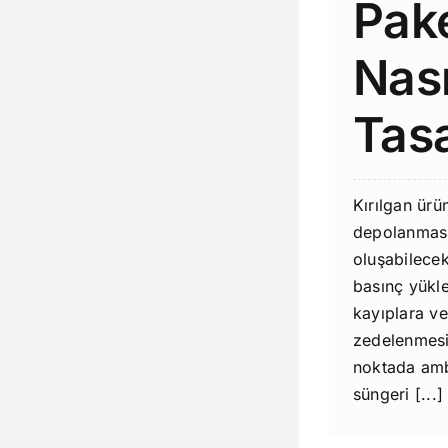
Pak
Nası
Tasa
Kırılgan ürü
depolanması
oluşabilecek
basınç yükle
kayıplara ve
zedelenmesin
noktada am
süngeri [...]