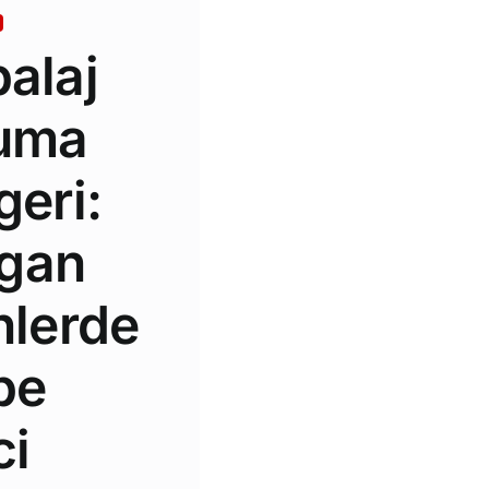
alaj
uma
eri:
lgan
nlerde
be
ci