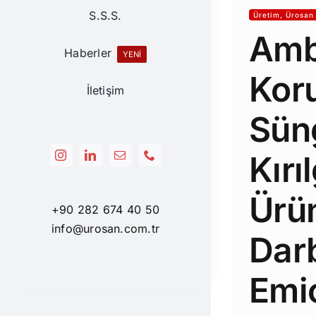
S.S.S.
Üretim, Ürosan
Amb
Haberler
YENİ
Kor
İletişim
Süng
Kırı
Ürü
+90 282 674 40 50
info@urosan.com.tr
Dar
Emi