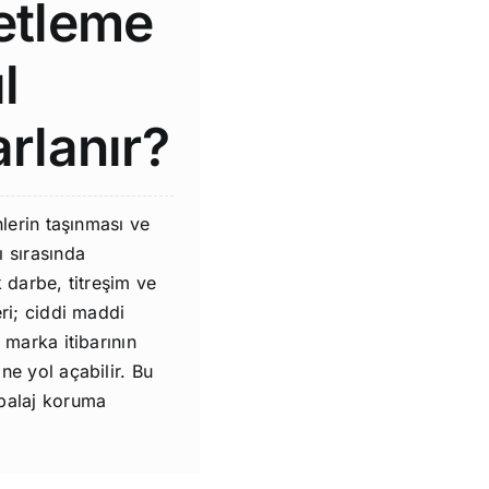
etleme
l
rlanır?
nlerin taşınması ve
 sırasında
 darbe, titreşim ve
ri; ciddi maddi
 marka itibarının
e yol açabilir. Bu
balaj koruma