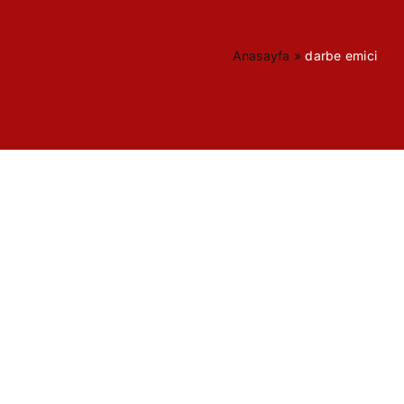
Anasayfa
»
darbe emici